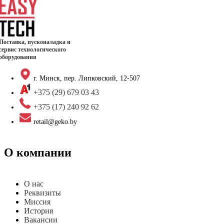
Поставка, пусконаладка и
сервис технологического
оборудования
г. Минск, пер. Липковский, 12-507
+375 (29) 679 03 43
+375 (17) 240 92 62
retail@geko.by
О компании
О нас
Реквизиты
Миссия
История
Вакансии