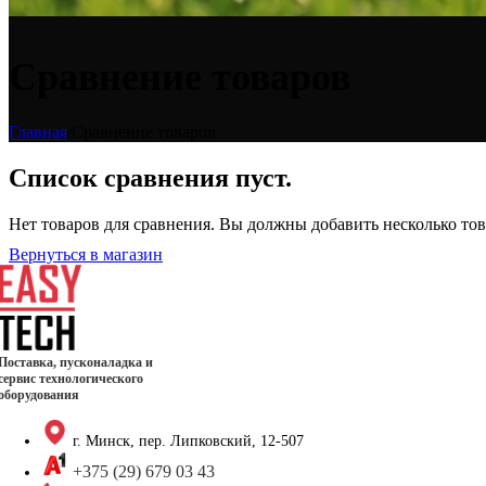
Сравнение товаров
Главная
/
Сравнение товаров
Список сравнения пуст.
Нет товаров для сравнения. Вы должны добавить несколько тов
Вернуться в магазин
Поставка, пусконаладка и
сервис технологического
оборудования
г. Минск, пер. Липковский, 12-507
+375 (29) 679 03 43