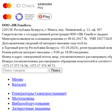
ООО «ПК ГекоБел»
220138, Республика Беларусь, г. Минск, пер. Липковский, д. 12, оф. 507
Свидетельство о государственной регистрации ООО «ПК ГекоБел» выдано
Мингорисполкомом на основании решения от 09.02.2017 № . УНП 192772029
Дата включения сведений об интернет-магазине easy-tech.by
в Торговый реестр Республики Беларусь - 01.10.2025г., регистрационный но
Режим работы интернет-магазина: с 8.00 до 18.00 ежедневно.
Номер и адрес электронной почты лица, уполномоченного рассматривать обр
Номера уполномоченных рассматривать обращения покупателей в соответстви
+375 17 373 74 56, +375 17 374 39 73.
Поиск
Меню
Каталог
Генераторы (электростанции)
Мотопомпы
Виброоборудование
Затирочные машины