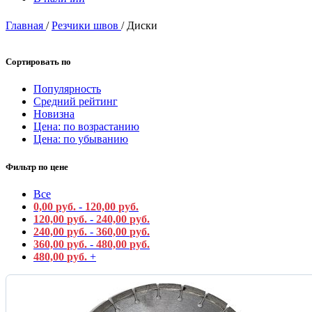
Главная
/
Резчики швов
/
Диски
Сортировать по
Популярность
Средний рейтинг
Новизна
Цена: по возрастанию
Цена: по убыванию
Фильтр по цене
Все
0,00
руб.
-
120,00
руб.
120,00
руб.
-
240,00
руб.
240,00
руб.
-
360,00
руб.
360,00
руб.
-
480,00
руб.
480,00
руб.
+