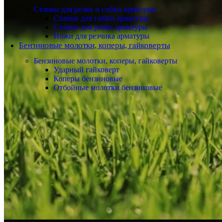
Станки для резки и гибки арматуры
Станки для гибки арматуры
Станки для резки арматуры
Ножи для резчика арматуры
Бензиновые молотки, коперы, гайковерты
Бензиновые молотки, коперы, гайковерты
Ударный гайковерт
Коперы бензиновые
Отбойные молотки бензиновые