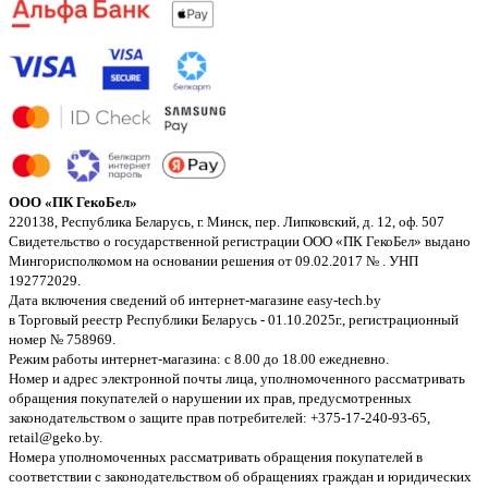
ООО «ПК ГекоБел»
220138, Республика Беларусь, г. Минск, пер. Липковский, д. 12, оф. 507
Свидетельство о государственной регистрации ООО «ПК ГекоБел» выдано
Мингорисполкомом на основании решения от 09.02.2017 № . УНП
192772029.
Дата включения сведений об интернет-магазине easy-tech.by
в Торговый реестр Республики Беларусь - 01.10.2025г., регистрационный
номер № 758969.
Режим работы интернет-магазина: с 8.00 до 18.00 ежедневно.
Номер и адрес электронной почты лица, уполномоченного рассматривать
обращения покупателей о нарушении их прав, предусмотренных
законодательством о защите прав потребителей: +375-17-240-93-65,
retail@geko.by.
Номера уполномоченных рассматривать обращения покупателей в
соответствии с законодательством об обращениях граждан и юридических