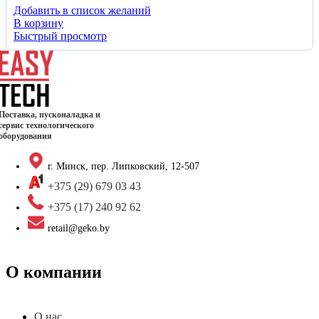
Добавить в список желаний
В корзину
Быстрый просмотр
Поставка, пусконаладка и
сервис технологического
оборудования
г. Минск, пер. Липковский, 12-507
+375 (29) 679 03 43
+375 (17) 240 92 62
retail@geko.by
О компании
О нас