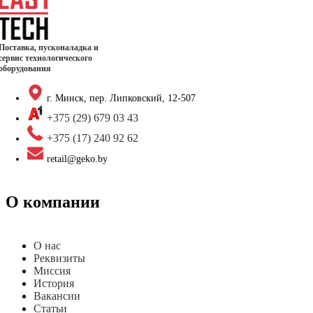
Поставка, пусконаладка и
сервис технологического
оборудования
г. Минск, пер. Липковский, 12-507
+375 (29) 679 03 43
+375 (17) 240 92 62
retail@geko.by
О компании
О нас
Реквизиты
Миссия
История
Вакансии
Статьи