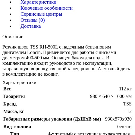
Характеристики
Ключевые особенности
Сервисные центры
Отзывы (0)
Доставка
Описание
Резчик швов TSS RH-500L c надежным бензиновым
двигателем Loncin. Применяется для работы с дисками
диаметром 400-500 мм. Оснащен баком для воды. В
комплектацию входит руководство по эксплуатации,
заправочную воронку, свечной ключ, ремень. Алмазный диск
в комплектацию не входит.
Характеристики
Вес
112 кг
Габариты
980 × 640 × 1000 мм
Бренд
TSS
Масса, кг
112
Габаритные размеры упаковки (ДхШхВ мм)
930х570х930
Вид топлива
бензин
Тип
4-х тактный с воздушным охлаждением
,