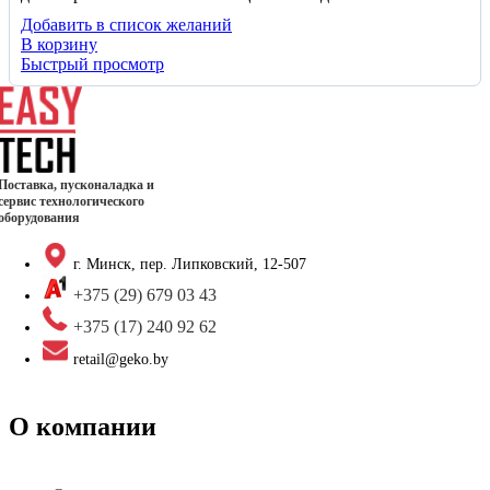
Добавить в список желаний
В корзину
Быстрый просмотр
Поставка, пусконаладка и
сервис технологического
оборудования
г. Минск, пер. Липковский, 12-507
+375 (29) 679 03 43
+375 (17) 240 92 62
retail@geko.by
О компании