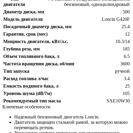
двигателя
бензиновый
,
одноцилиндровый
Диаметр диска, мм
500
Модель двигателя
Loncin G420F
Посадочный диаметр диска, мм
25.4
Гарантия, срок (мес)
12
Мощность двигателя, кВт/л.с.
10.3/14
Глубина реза, мм
185
Объем топливного бака, л
6.5
Частота вращения диска, об/мин
3600
Тип запуска
ручной
Расход топлива л/час
3.4
Емкость водяного бака, л
25
Уровень шума (dB/7м)
105
Рекомендуемый тип масла
SAE10W30
Ключевые особенности
Надежный бензиновый двигатель Loncin.
Двигатель защищен стальной рамой, за которую можно
перемещать резчик.
Установлен счетчик моточасов для своевременного